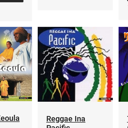
JEANN
Zeoula
Reggae Ina