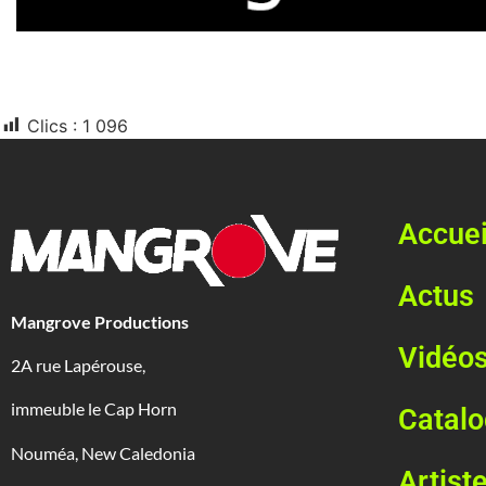
Clics :
1 096
Accuei
Actus
Mangrove Productions
Vidéo
2A rue Lapérouse,
immeuble le Cap Horn
Catal
Nouméa, New Caledonia
Artist