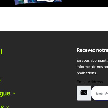
Recevez notre
l
En vous abonnant à
informés de nos no
réalisations.
s
Email Address
ogue
es