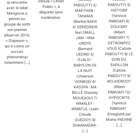
intitulé « L’Arrêt
la rencontre
PABOUTY) 5/
PABOUTY) 3/
Public », à
avec le label
HISTOIRE
MAKYHAB :
déguster sans
Mangrove a
(Yannick
TANAMA
modération.
permis au
PAWOAP) 6/
(Martial BAHI)
groupe de sortir
DOUI BAY
4/ SEREDRIDR
son premier
(Albert
feat SMALL
album en 2014,
PAWOAP) 7/
JAM : HNA
« Diapason »,
DETROMPEZ
UREIYE
qui a coonu un
VOUS (Calixte
(Bernard
succès
PABOUTY) 8/ LE
UEDRE) 5/
phénoménal
DON DU
DJALIV :
notamment […]
SAPILLON
BABYLON DE
(Calixte
LA NUIT
PABOUTY) 9/
(Jhearson
WOJHEWOOT
HONBOE) 6/
(Albert
KASSPA : MA
PAWOAP) 10/
BELLE (Stanley
HYPOCRITE
MOUEAOU) 7/
(Yannick
VAMALEY :
PAWOAP)
WIWATUL (Jean
Enregistré par
Claude
Momo PADANE
OUEDOY) 8/
[…]
SHAAMADRA :
[…]