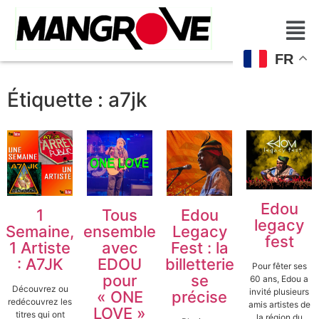
FR
Étiquette :
a7jk
Edou
1
Tous
Edou
legacy
Semaine,
ensemble
Legacy
fest
1 Artiste
avec
Fest : la
: A7JK
EDOU
billetterie
Pour fêter ses
pour
se
60 ans, Edou a
Découvrez ou
invité plusieurs
« ONE
précise
redécouvrez les
amis artistes de
LOVE »
titres qui ont
la région du