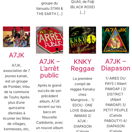
QUAI), de Fidji
groupe du
(BLACK ROSE)
Vanuatu STAN &
[…]
THE EARTH […]
A7JK
A7JK –
KNKY
A7JK –
A7JK,
Diapason
Reggae
L’arrêt
association de 7
public
jeunes kanak,
1/ AIRES DU
La première
est un groupe
PAYS ( Albert
compil de
Après le grand
de Pombei, tribu
PAWOAP ) 2/
reggae Kanaky
succès de son
de la commune
DISTRICT
chez
précédent
de Touho Après
(Albert
Mangrove… 1/
album, A7JK
plus d’une
PAWOAP) 3/
EDOU : ONE
revient sur les
quinzaine
PETIT PEUPLE
LOVE (Edouard
bacs en
d’années à
(Calixte
WAMAI) 2/
Nouvelle
écumer les fêtes
PABOUTY) 4/
A7JK :
Calédonie, avec
de villages,
DIAPASON
DIAPASON
un nouvel album
kermesses, etc,
(Calixte
(CAlixte