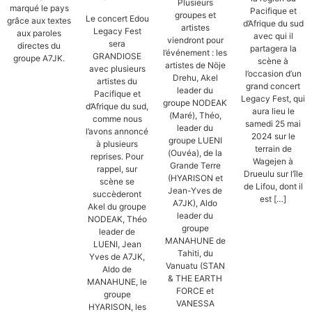
Plusieurs
marqué le pays
Pacifique et
groupes et
Le concert Edou
grâce aux textes
d’Afrique du sud
artistes
Legacy Fest
aux paroles
avec qui il
viendront pour
sera
directes du
partagera la
l’événement : les
GRANDIOSE
groupe A7JK.
scène à
artistes de Nöje
avec plusieurs
l’occasion d’un
Drehu, Akel
artistes du
grand concert
leader du
Pacifique et
Legacy Fest, qui
groupe NODEAK
d’Afrique du sud,
aura lieu le
(Maré), Théo,
comme nous
samedi 25 mai
leader du
l’avons annoncé
2024 sur le
groupe LUENI
à plusieurs
terrain de
(Ouvéa), de la
reprises. Pour
Wagejen à
Grande Terre
rappel, sur
Drueulu sur l’île
(HYARISON et
scène se
de Lifou, dont il
Jean-Yves de
succèderont
est […]
A7JK), Aldo
Akel du groupe
leader du
NODEAK, Théo
groupe
leader de
MANAHUNE de
LUENI, Jean
Tahiti, du
Yves de A7JK,
Vanuatu (STAN
Aldo de
& THE EARTH
MANAHUNE, le
FORCE et
groupe
VANESSA
HYARISON, les