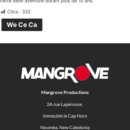
cette belle aventure durant plus de 10 ans.
Clics :
332
We Ce Ca
Mangrove Productions
2A rue Lapérouse,
immeuble le Cap Horn
Nouméa, New Caledonia