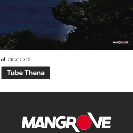
Clics :
315
Tube Thena