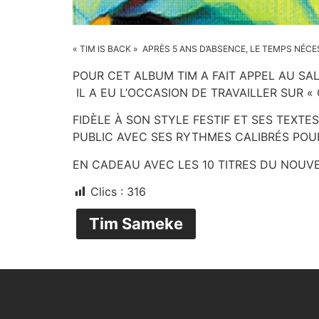
« TIM
IS BACK » APRÈS 5 ANS D’ABSENCE, LE TEMPS NÉ
POUR CET ALBUM TIM A FAIT APPEL AU S
IL A EU L’OCCASION DE TRAVAILLER SUR « 
FIDÈLE À SON STYLE FESTIF ET SES TEXT
PUBLIC AVEC SES RYTHMES CALIBRÉS POUR 
EN CADEAU AVEC LES 10 TITRES DU NOUVEL
Clics :
316
Tim Sameke