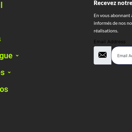
Recevez notre
l
En vous abonnant à
informés de nos no
réalisations.
s
Email Address
ogue
es
pos