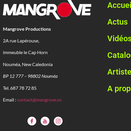
Accuei
Actus
Mangrove Productions
Vidéo
2A rue Lapérouse,
immeuble le Cap Horn
Catal
Nouméa, New Caledonia
Artist
BP 12 777 – 98802 Nouméa
A pro
Tel. 687 78 72 85
Email :
contact@mangrove.nc