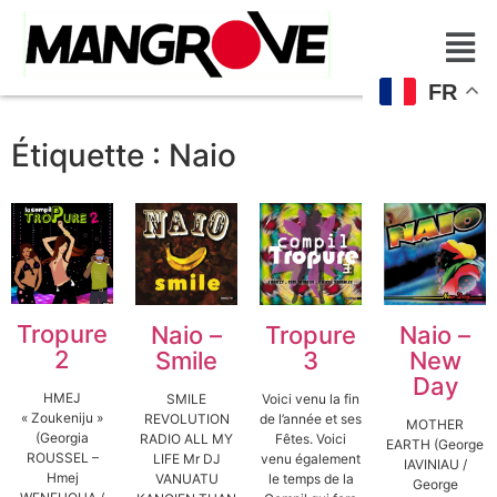
FR
Étiquette :
Naio
Tropure
Tropure
Naio –
Naio –
2
3
Smile
New
Day
HMEJ
Voici venu la fin
SMILE
« Zoukeniju »
de l’année et ses
REVOLUTION
MOTHER
(Georgia
Fêtes. Voici
RADIO ALL MY
EARTH (George
ROUSSEL –
venu également
LIFE Mr DJ
IAVINIAU /
Hmej
le temps de la
VANUATU
George