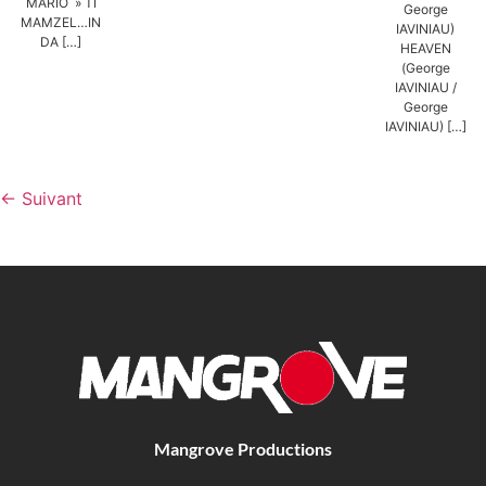
MARIO » TI
George
MAMZEL…IN
IAVINIAU)
DA […]
HEAVEN
(George
IAVINIAU /
George
IAVINIAU) […]
←
Suivant
Mangrove Productions