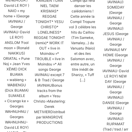
WENEHOUA /
Compil qui fera
KANGIEN TUAN
IAVINIAU)
David LE ROY )
danser les
NIEL TAEM
SOMEDAY
NAIO « my
calédoniens !
KRISMAS*
(George
home » (George
Cette année la
REGGAE
IAVINIAU /
IAVINIAU /
Compil Tropure
TONIGHT* YESU
George
George
vol 3 célèbre les
CHRISTO*
IAVINIAU)
IAVINIAU-David
hits du Caillou
LONELINESS*
JESUS (George
LE ROY)
(Tim Sameke,
REGGAE TONIGHT
IAVINIAU /
ANSLOM ‘Fool
Vamaley…) du
(remix)* WORK IT
George
moon » (Ronald
Vanuatu (Naio)
OUT « live in
IAVINIAU) MY
NAKIKUS)
et des iles
Moindou »*
HOME (George
ORIATAL « Pune
Salomon avec,
TROUBLE « live in
IAVINIAU /
Noj » Jean Yves
entre autre, un
Moindou »* All
George
XËWE) DICK
titre inédit de
songs George
IAVINIAU-David
BUAMA
Sharzy, « Tuff
IAVINIAU except 7
LE ROY) NEW
« wabieng »
[…]
& 8: Trad / George
DAY (George
WABIENGU
IAVINIAUBonus
IAVINIAU /
(Dick BUAMA)
tracks from the
George
SUMAELE
album « Yesu
IAVINIAU)
« Cicango ke »
Christo »Mastering:
DANSE (George
Georges
Derek
IAVINIAU /
WAHNUHNU /
METIVIERDistribué
George
Georges
par MANGROVE
IAVINIAU)
WAHNUHNU-
PRODUCTIONS
RUIPAMAT
David LE ROY)
(Trad / trad / arr