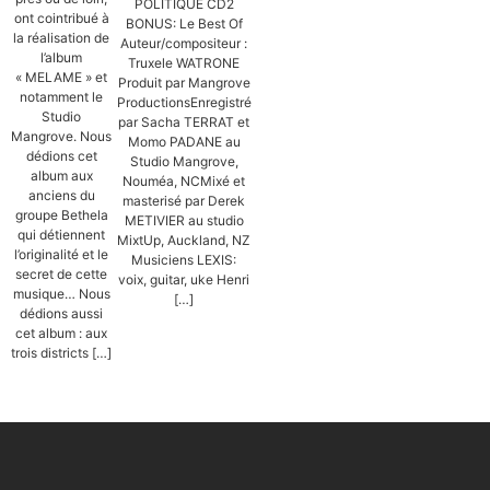
POLITIQUE CD2
ont cointribué à
BONUS: Le Best Of
la réalisation de
Auteur/compositeur :
l’album
Truxele WATRONE
« MELAME » et
Produit par Mangrove
notamment le
ProductionsEnregistré
Studio
par Sacha TERRAT et
Mangrove. Nous
Momo PADANE au
dédions cet
Studio Mangrove,
album aux
Nouméa, NCMixé et
anciens du
masterisé par Derek
groupe Bethela
METIVIER au studio
qui détiennent
MixtUp, Auckland, NZ
l’originalité et le
Musiciens LEXIS:
secret de cette
voix, guitar, uke Henri
musique… Nous
[…]
dédions aussi
cet album : aux
trois districts […]