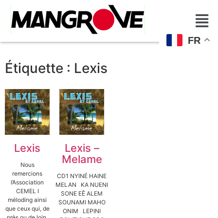
FR
Étiquette :
Lexis
Lexis
Lexis –
Melame
Nous
remercions
CD1 NYINÉ HAINE
l’Association
MELAN KA NUENI
CEMEL I
SONE EÊ ALEM
méloding ainsi
SOUNAMI MAHO
que ceux qui, de
ONIM LEPINI
près ou de loin,