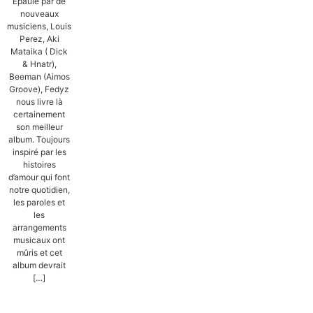
Epaulé par de
nouveaux
musiciens, Louis
Perez, Aki
Mataika ( Dick
& Hnatr),
Beeman (Aimos
Groove), Fedyz
nous livre là
certainement
son meilleur
album. Toujours
inspiré par les
histoires
d’amour qui font
notre quotidien,
les paroles et
les
arrangements
musicaux ont
mûris et cet
album devrait
[…]