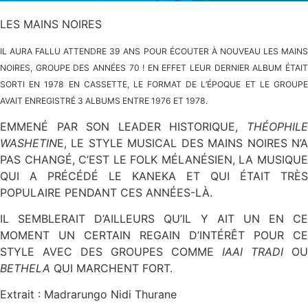
LES MAINS NOIRES
IL AURA FALLU ATTENDRE 39 ANS POUR ÉCOUTER À NOUVEAU
LES MAIN
NOIRES
,
GROUPE DES ANNÉES 70
!
EN EFFET LEUR DERNIER ALBUM ÉTAI
SORTI EN 1978 EN CASSETTE, LE FORMAT DE L’ÉPOQUE ET LE GROUPE
AVAIT ENREGISTRÉ 3 ALBUMS ENTRE 1976 ET 1978.
EMMENÉ PAR SON LEADER HISTORIQUE,
THÉOPHILE
WASHETIN
E, LE STYLE MUSICAL DES MAINS NOIRES N’A
PAS CHANGÉ, C’EST LE FOLK MÉLANÉSIEN, LA MUSIQUE
QUI A PRÉCÉDÉ LE KANEKA ET QUI ÉTAIT TRÈS
POPULAIRE PENDANT CES ANNÉES-LÀ.
IL SEMBLERAIT D’AILLEURS QU’IL Y AIT UN EN CE
MOMENT UN CERTAIN REGAIN D’INTÉRÊT POUR CE
STYLE AVEC DES GROUPES COMME
IAAI TRADI
OU
BETHELA
QUI MARCHENT FORT.
Extrait : Madrarungo Nidi Thurane