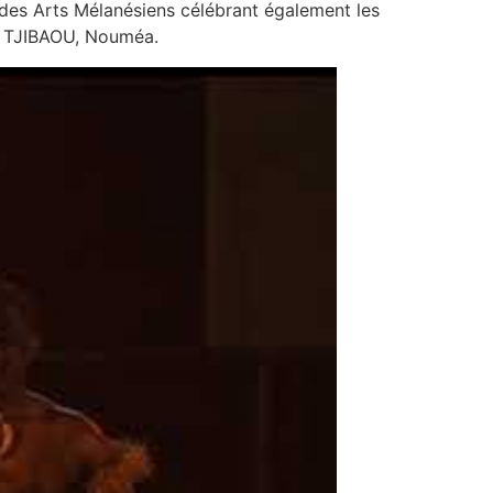
des Arts Mélanésiens célébrant également les
 TJIBAOU, Nouméa.