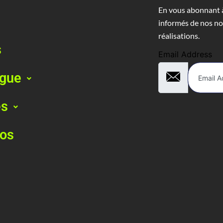
En vous abonnant à
informés de nos no
réalisations.
s
Email Address
ogue
es
pos