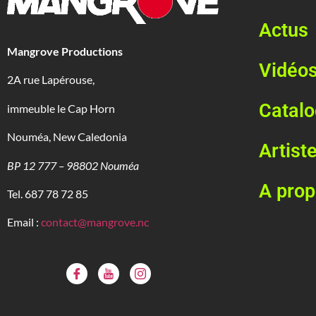
Actus
Mangrove Productions
Vidéo
2A rue Lapérouse,
Catal
immeuble le Cap Horn
Nouméa, New Caledonia
Artist
BP 12 777 – 98802 Nouméa
A pro
Tel. 687 78 72 85
Email :
contact@mangrove.nc