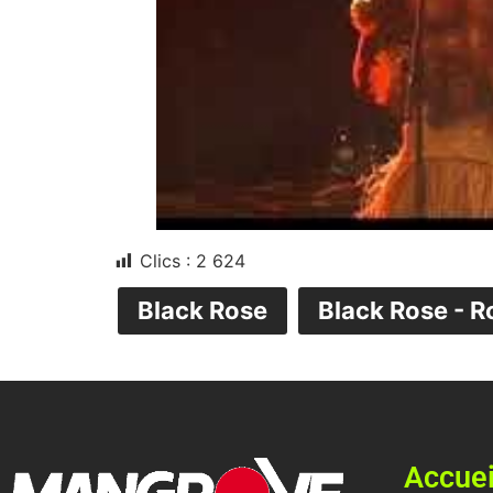
Clics :
2 624
Black Rose
Black Rose - R
Accuei