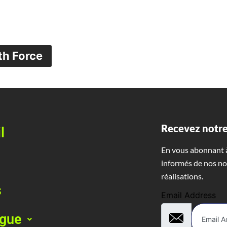
th Force
Recevez notre
l
En vous abonnant à
informés de nos no
réalisations.
s
Email Address
ogue