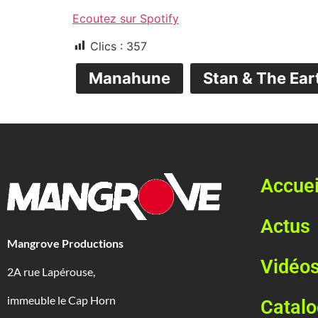
Ecoutez sur Spotify
Clics :
357
Manahune
Stan & The Ear
Accuei
Actus
Mangrove Productions
Vidéo
2A rue Lapérouse,
immeuble le Cap Horn
Catal