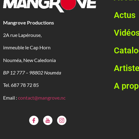
Actus
Mangrove Productions
Vidéo
2A rue Lapérouse,
immeuble le Cap Horn
Catal
Nouméa, New Caledonia
Artist
BP 12 777 – 98802 Nouméa
A pro
Tel. 687 78 72 85
Email :
contact@mangrove.nc