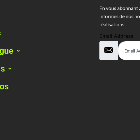
En vous abonnant à
informés de nos no
réalisations.
s
Email Address
ogue
es
pos