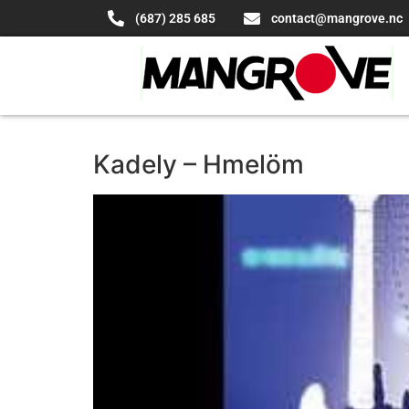
(687) 285 685
contact@mangrove.nc
Kadely – Hmelöm