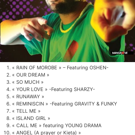
« RAIN OF MOROBE » – Featuring OSHEN-
« OUR DREAM »
« SO MUCH »
« YOUR LOVE » -Featuring SHARZY-
« RUNAWAY »
« REMINISCIN » -Featuring GRAVITY & FUNKY
« TELL ME »
« ISLAND GIRL »
« CALL ME » featuring YOUNG DRAMA
« ANGEL (A prayer or Kieta) »