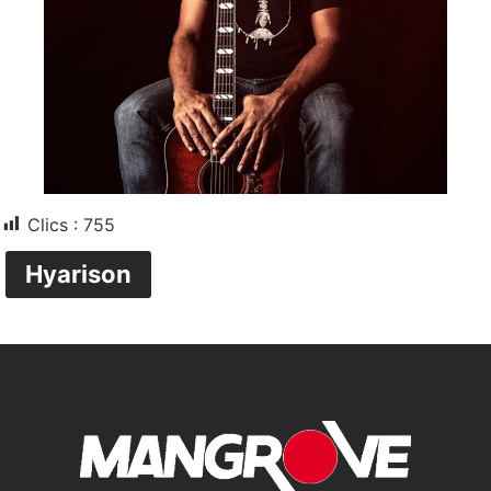
Clics :
755
Hyarison