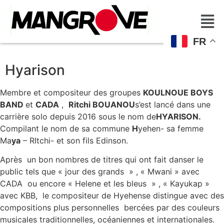
FR
Hyarison
Membre et compositeur des groupes
KOULNOUE BOYS
BAND
et
CADA
,
Ritchi BOUANOU
s’est lancé dans une
carrière solo depuis 2016 sous le nom de
HYARISON.
Compilant le nom de sa commune
H
yehen- sa femme
Ma
ya
– RItchi- et son fils Edinson.
Après un bon nombres de titres qui ont fait danser le
public tels que « jour des grands » , « Mwani » avec
CADA ou encore « Helene et les bleus » , « Kayukap »
avec KBB, le compositeur de Hyehense distingue avec des
compositions plus personnelles bercées par des couleurs
musicales traditionnelles, océaniennes et internationales.