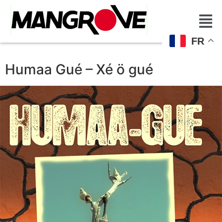
FR
Humaa Gué – Xé ö gué