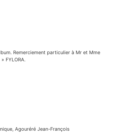
album. Remerciement particulier à Mr et Mme
r » FYLORA.
inique, Agouréré Jean-François