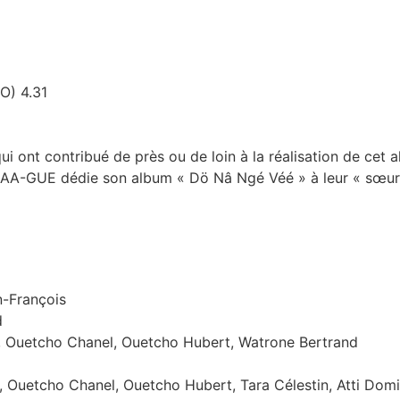
) 4.31
ont contribué de près ou de loin à la réalisation de cet 
UMAA-GUE dédie son album « Dö Nâ Ngé Véé » à leur « sœu
n-François
d
, Ouetcho Chanel, Ouetcho Hubert, Watrone Bertrand
, Ouetcho Chanel, Ouetcho Hubert, Tara Célestin, Atti Dom