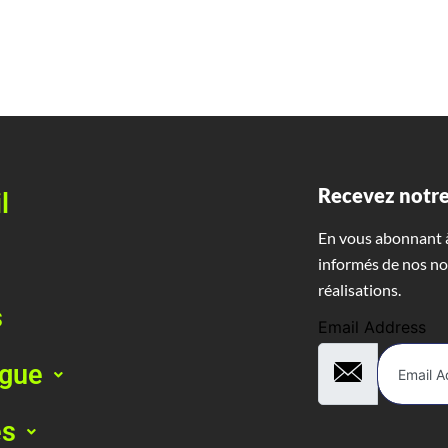
Recevez notre
l
En vous abonnant à
informés de nos no
réalisations.
s
Email Address
ogue
es