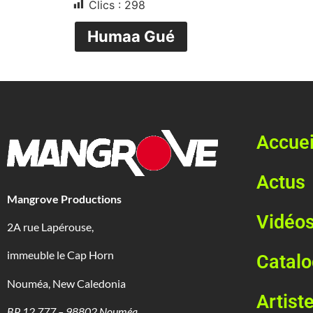
Clics :
298
Humaa Gué
Accuei
Actus
Mangrove Productions
Vidéo
2A rue Lapérouse,
immeuble le Cap Horn
Catal
Nouméa, New Caledonia
Artist
BP 12 777 – 98802 Nouméa