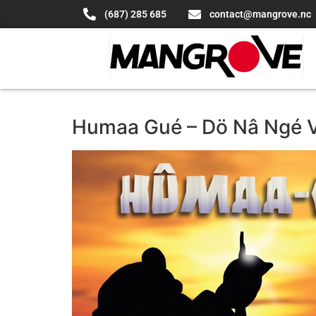
(687) 285 685
contact@mangrove.nc
Humaa Gué – Dö Nâ Ngé 