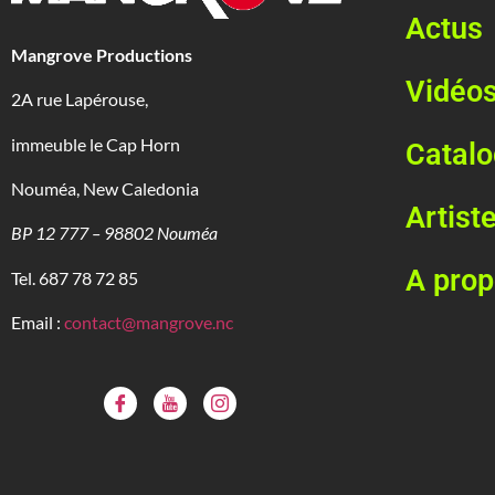
Actus
Mangrove Productions
Vidéo
2A rue Lapérouse,
immeuble le Cap Horn
Catal
Nouméa, New Caledonia
Artist
BP 12 777 – 98802 Nouméa
A pro
Tel. 687 78 72 85
Email :
contact@mangrove.nc