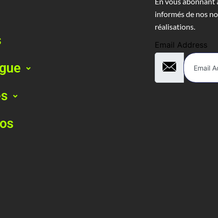
En vous abonnant à
informés de nos no
réalisations.
s
Email Address
ogue
es
pos