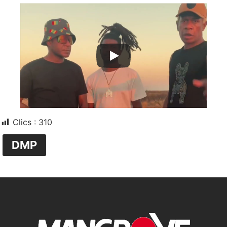
Clics :
310
DMP