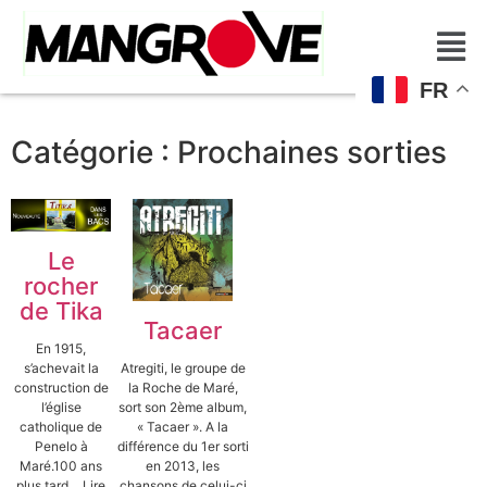
FR
Catégorie :
Prochaines sorties
Le
rocher
de Tika
Tacaer
En 1915,
s’achevait la
Atregiti, le groupe de
construction de
la Roche de Maré,
l’église
sort son 2ème album,
catholique de
« Tacaer ». A la
Penelo à
différence du 1er sorti
Maré.100 ans
en 2013, les
plus tard… Lire
chansons de celui-ci