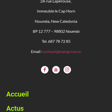
2A rue Lapérouse,
immeuble le Cap Horn
Nouméa, New Caledonia
BP 12 777 – 98802 Nouméa
Tel. 687 78 72 85
Email :
contact@mangrove.nc
Accueil
Actus