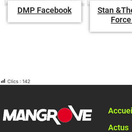
DMP Facebook
Stan &Th
Force
Clics :
142
Accuei
Actus