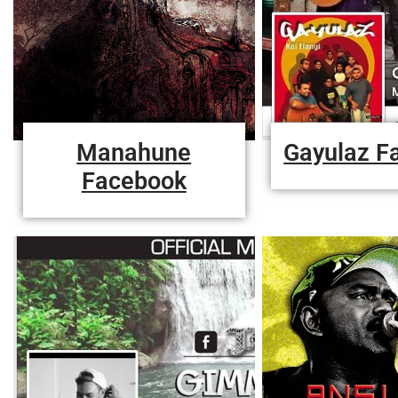
Manahune
Gayulaz F
Facebook