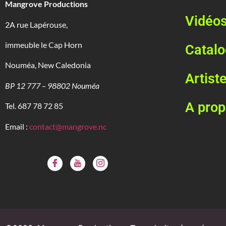
Mangrove Productions
Vidéo
2A rue Lapérouse,
immeuble le Cap Horn
Catal
Nouméa, New Caledonia
Artist
BP 12 777 – 98802 Nouméa
A pro
Tel. 687 78 72 85
Email :
contact@mangrove.nc