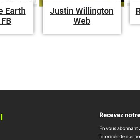
e Earth
Justin Willington
R
 FB
Web
Recevez notre
l
En vous abonnant à
informés de nos no