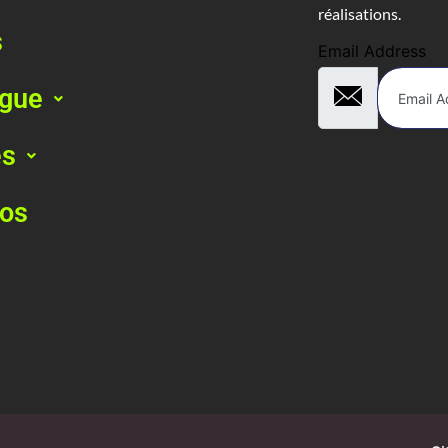
réalisations.
s
Email Address
ogue
es
pos